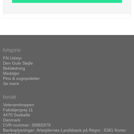
Kategorier
FN Udstyr
Den Gule Sløjfe
Beklædning
Medaljer
Pins & vognpoletter
Se mere
Kontakt
Veteranshoppen
Faksbjergvej 11
4470 Svebølle
Danmark
CVR-nummer: 30865979
Bankoplysninger: Arbejdernes Landsbank på Regnr.: 5381 Konto: