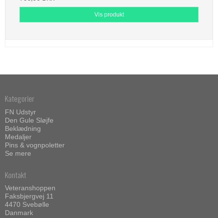
Vis produkt
Kategorier
FN Udstyr
Den Gule Sløjfe
Beklædning
Medaljer
Pins & vognpoletter
Se mere
Kontakt
Veteranshoppen
Faksbjergvej 11
4470 Svebølle
Danmark