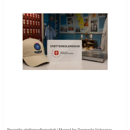
Personlig støttemedlemsskab i Museet for Danmarks Veteraner