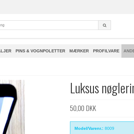
LJER
PINS & VOGNPOLETTER
MÆRKER
PROFILVARE
AND
Luksus nøgleri
50,00 DKK
Model/Varenr.:
8009