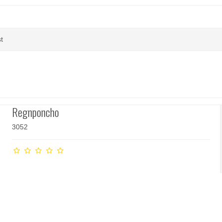
t
Regnponcho
3052