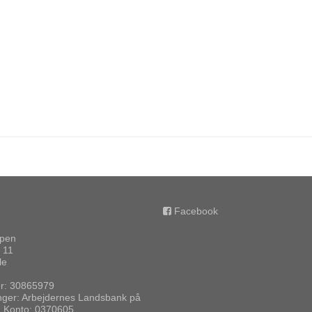
Facebook
ppen
 11
le
: 30865979
nger: Arbejdernes Landsbank på
1 Konto: 0370605