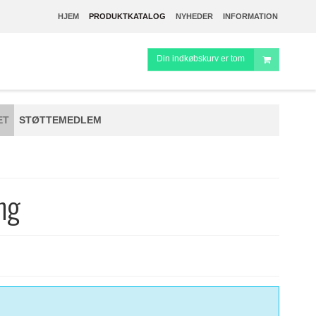
HJEM
PRODUKTKATALOG
NYHEDER
INFORMATION
Din indkøbskurv er tom
ET
STØTTEMEDLEM
ng