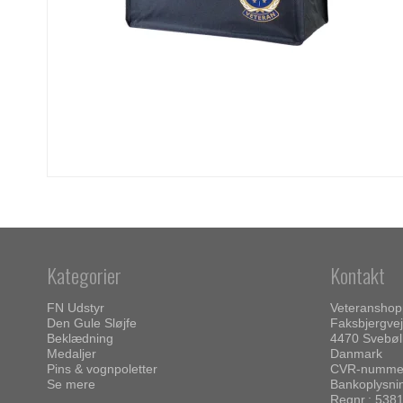
Kategorier
Kontakt
FN Udstyr
Veteransho
Den Gule Sløjfe
Faksbjergvej
Beklædning
4470 Svebøl
Medaljer
Danmark
Pins & vognpoletter
CVR-nummer
Se mere
Bankoplysni
Regnr.: 538