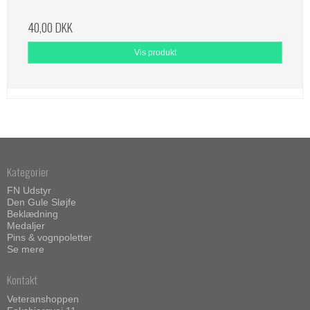
40,00 DKK
Vis produkt
Kategorier
FN Udstyr
Den Gule Sløjfe
Beklædning
Medaljer
Pins & vognpoletter
Se mere
Kontakt
Veteranshoppen