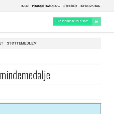
HJEM
PRODUKTKATALOG
NYHEDER
INFORMATION
Din indkøbskurv er tom
ET
STØTTEMEDLEM
 mindemedalje