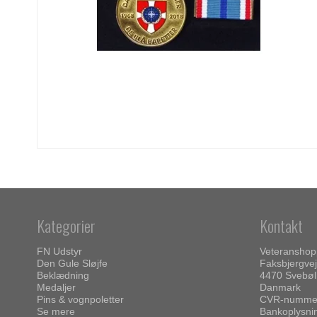
Kategorier
Kontakt
FN Udstyr
Veteransho
Den Gule Sløjfe
Faksbjergvej
Beklædning
4470 Svebøl
Medaljer
Danmark
Pins & vognpoletter
CVR-nummer
Se mere
Bankoplysni