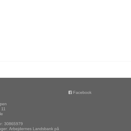
Facebook
ppen
 11
le
: 30865979
nger: Arbejdernes Landsbank på