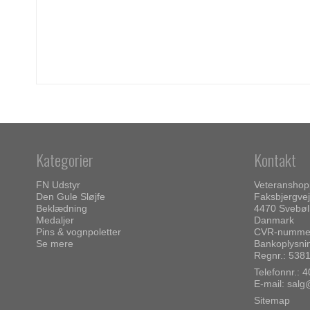
Kategorier
Kontakt
FN Udstyr
Veteransho
Den Gule Sløjfe
Faksbjergvej
Beklædning
4470 Svebøl
Medaljer
Danmark
Pins & vognpoletter
CVR-nummer
Se mere
Bankoplysni
Regnr.: 538
Telefonnr.:
4
E-mail
:
salg
Sitemap