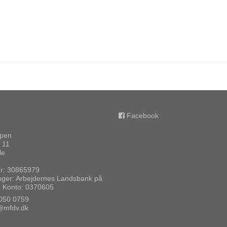
Facebook
ppen
 11
le
: 30865979
nger: Arbejdernes Landsbank på
1 Konto: 0370605
050 0759
@mfdv.dk