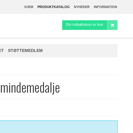
HJEM
PRODUKTKATALOG
NYHEDER
INFORMATION
Din indkøbskurv er tom
ET
STØTTEMEDLEM
 mindemedalje