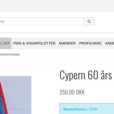
LJER
PINS & VOGNPOLETTER
MÆRKER
PROFILVARE
AND
 mindemedalje
Cypern 60 års
250,00 DKK
Model/Varenr.:
5028