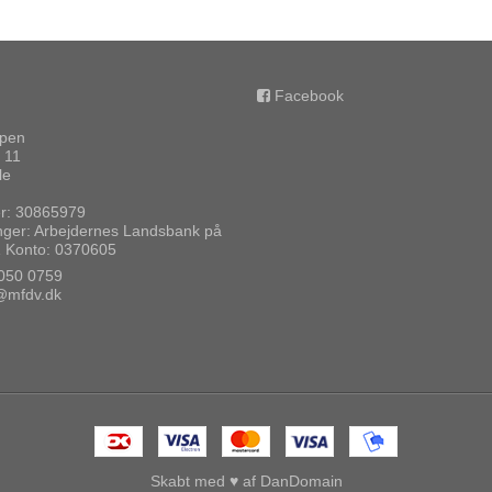
Facebook
ppen
 11
le
: 30865979
nger: Arbejdernes Landsbank på
1 Konto: 0370605
050 0759
@mfdv.dk
Skabt med ♥ af DanDomain