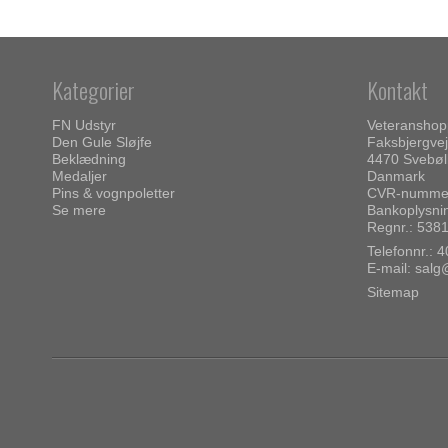
Kategorier
Kontakt
FN Udstyr
Veteransho
Den Gule Sløjfe
Faksbjergvej
Beklædning
4470 Svebøl
Medaljer
Danmark
Pins & vognpoletter
CVR-nummer
Se mere
Bankoplysni
Regnr.: 538
Telefonnr.:
4
E-mail
:
salg
Sitemap