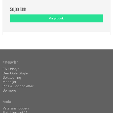
50,00 DKK
Vis produkt
Kategorier
FN Udstyr
Den Gule Sløjfe
Beklædning
Medaljer
Pins & vognpoletter
Se mere
Kontakt
Veteranshoppen
Faksbjergvej 11