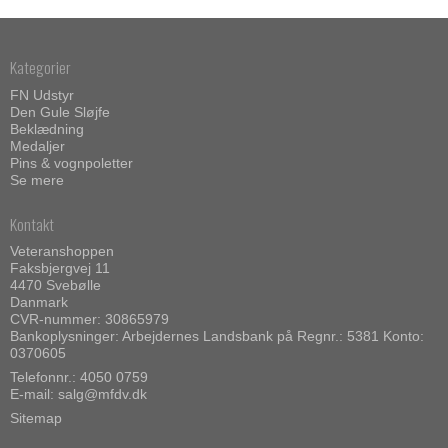
Kategorier
FN Udstyr
Den Gule Sløjfe
Beklædning
Medaljer
Pins & vognpoletter
Se mere
Kontakt
Veteranshoppen
Faksbjergvej 11
4470 Svebølle
Danmark
CVR-nummer: 30865979
Bankoplysninger: Arbejdernes Landsbank på Regnr.: 5381 Konto:
0370605
Telefonnr.:
4050 0759
E-mail
:
salg@mfdv.dk
Sitemap